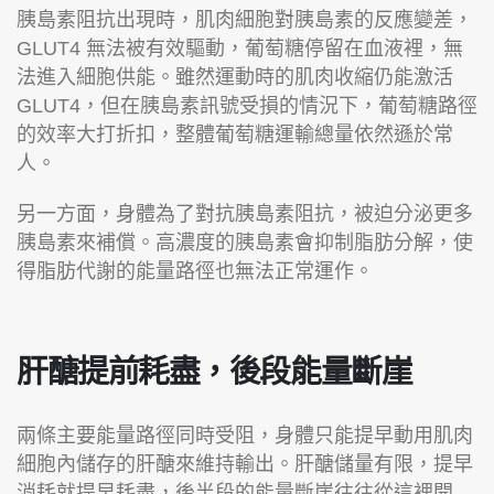
胰島素阻抗出現時，肌肉細胞對胰島素的反應變差，
GLUT4 無法被有效驅動，葡萄糖停留在血液裡，無
法進入細胞供能。雖然運動時的肌肉收縮仍能激活
GLUT4，但在胰島素訊號受損的情況下，葡萄糖路徑
的效率大打折扣，整體葡萄糖運輸總量依然遜於常
人。
另一方面，身體為了對抗胰島素阻抗，被迫分泌更多
胰島素來補償。高濃度的胰島素會抑制脂肪分解，使
得脂肪代謝的能量路徑也無法正常運作。
肝醣提前耗盡，後段能量斷崖
兩條主要能量路徑同時受阻，身體只能提早動用肌肉
細胞內儲存的肝醣來維持輸出。肝醣儲量有限，提早
消耗就提早耗盡，後半段的能量斷崖往往從這裡開